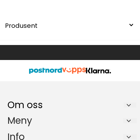
Produsent
Om oss
FARMEN May Britt Bratseth
Meny
Iglandskaia 1
Forsendelse og retur
Info
6727 BREMANGER