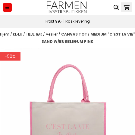
Hopp til innhold
Frakt 99,- | Rask levering
Hjem
/
KLÆR
/
TILBEHØR
/
Vesker
/
CANVAS TOTE MEDIUM "C`EST LA VIE"
SAND W/BUBBLEGUM PINK
-50%