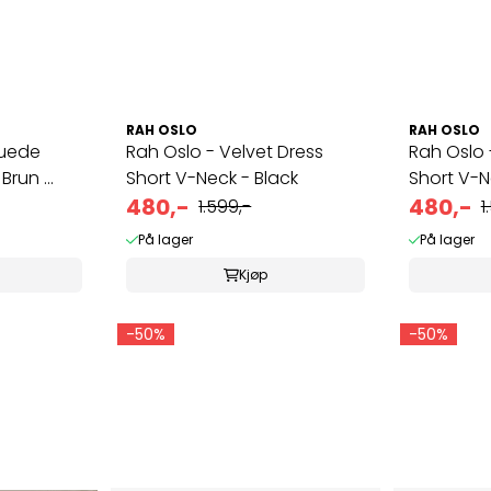
RAH OSLO
RAH OSLO
suede
Rah Oslo - Velvet Dress
Rah Oslo 
Brun ...
Short V-Neck - Black
Short V-
480,-
480,-
1.599,-
1
På lager
På lager
Kjøp
-50%
-50%