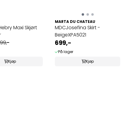
MARTA DU CHATEAU
ebry Maxi Skjørt
MDCJosefina Skirt -
r
BeigeXPA5021
699,-
99,-
På lager
Kjøp
Kjøp