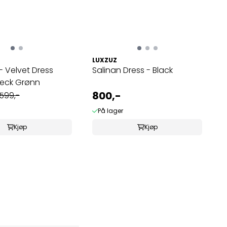
LUXZUZ
- Velvet Dress
Salinan Dress - Black
Neck Grønn
800,-
.599,-
På lager
Kjøp
Kjøp