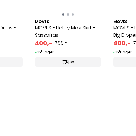
MOVES
MOVES
 Dress -
MOVES - Hebry Maxi Skirt -
MOVES - H
Sassafras
Big Dippe
400,-
400,-
799,-
7
På lager
På lager
Kjøp