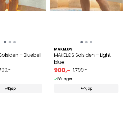
MAKELØS
olsiden – Bluebell
MAKELØS Solsiden – Light
blue
900,-
.799,-
1.799,-
På lager
Kjøp
Kjøp