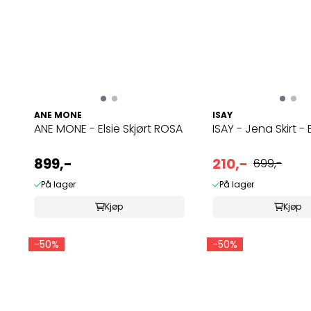
ANE MONE
ISAY
ANE MONE - Elsie Skjørt ROSA
ISAY - Jena Skirt - 
899,-
210,-
699,-
På lager
På lager
Kjøp
Kjøp
-50%
-50%