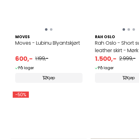
MOVES
RAH OSLO
Moves - Lubinu Blyantskjørt
Rah Oslo - Short 
leather skirt - Mørk 
600,-
1.500,-
1.199,-
2.999,-
På lager
På lager
Kjøp
Kjøp
-50%