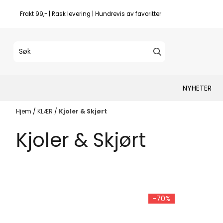
Hopp til innhold
Frakt 99,- | Rask levering | Hundrevis av favoritter
NYHETER
Hjem
/
KLÆR
/
Kjoler & Skjørt
Kjoler & Skjørt
-70%