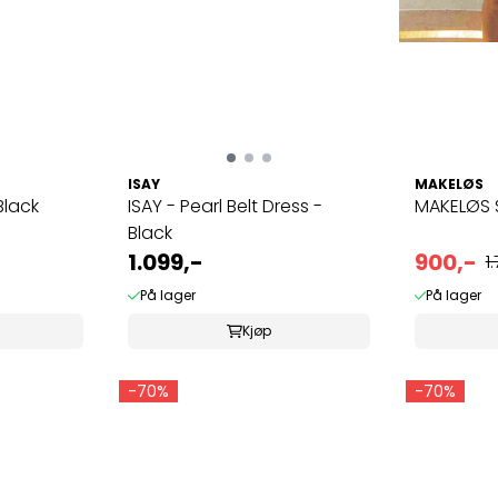
ISAY
MAKELØS
Black
ISAY - Pearl Belt Dress -
MAKELØS S
Black
1.099,-
900,-
1
På lager
På lager
Kjøp
-70%
-70%