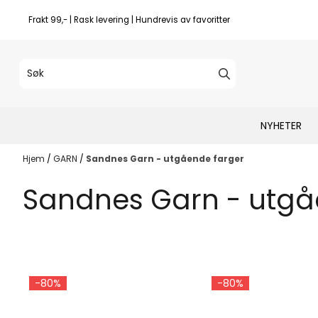
Hopp til innhold
Frakt 99,- | Rask levering | Hundrevis av favoritter
NYHETER
Hjem
/
GARN
/
Sandnes Garn - utgående farger
Sandnes Garn - utgå
-80%
-80%