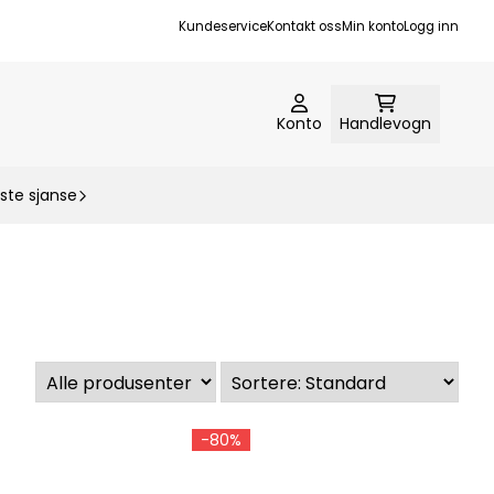
Kundeservice
Kontakt oss
Min konto
Logg inn
Konto
Handlevogn
ste sjanse
-80%