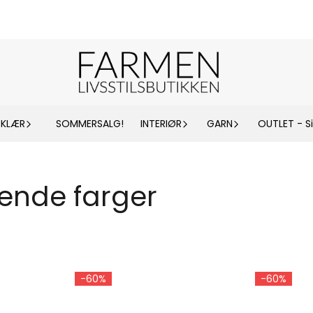
KLÆR
SOMMERSALG!
INTERIØR
GARN
OUTLET - Si
ende farger
-60%
-60%