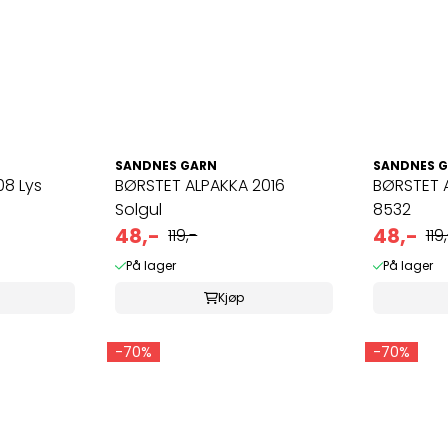
SANDNES GARN
SANDNES 
08 Lys
BØRSTET ALPAKKA 2016
BØRSTET A
Solgul
8532
48,-
48,-
119,-
119
På lager
På lager
Kjøp
-70%
-70%