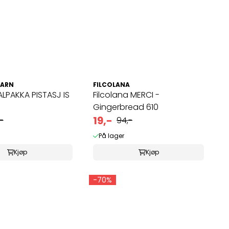
GARN
FILCOLANA
LPAKKA PISTASJ IS
Filcolana MERCI -
Gingerbread 610
19,-
,-
94,-
På lager
Kjøp
Kjøp
-70%