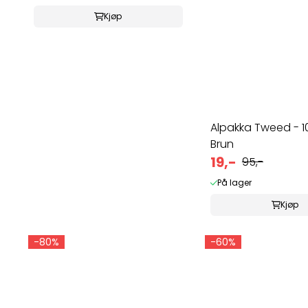
Kjøp
Alpakka Tweed - 1
Brun
19,-
95,-
På lager
Kjøp
-80%
-60%