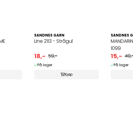
SANDNES GARN
SANDNES 
IME
Line 2113 - Strågul
MANDARIN 
1099
18,-
15,-
59,-
49,
På lager
På lager
Kjøp