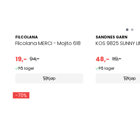
FILCOLANA
SANDNES GARN
Filcolana MERCI - Mojito 618
KOS 9825 SUNNY L
19,-
48,-
94,-
119,-
På lager
På lager
Kjøp
Kjøp
-70%