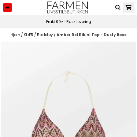
Hopp til innhold
Frakt 99,- | Rask levering
Hjem
/
KLÆR
/
Badetøy
/
Amber Bel Bikini Top - Dusty Rose