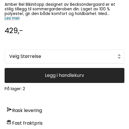
Amber Bel Bikinitopp designet av Becksöndergaard er et
stilig tillegg til sommergarderoben din. Laget av 100 %
polyester, gir den både komfort og holdbarhet. Med
justerbare knyter i rygg og nakke kan du tilpasse
Les mer
passformen til din kroppsform. For å fullføre looken, par den
sammen med den matchende Amber Baila Bikini Tanga eller
429,-
miks og match med vårt brede utvalg av bikinibukser.
Velg Størrelse
Legg i handlekurv
På lager
: 2
Rask levering
Fast fraktpris